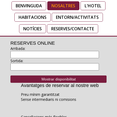
BENVINGUDA
NOSALTRES
L'HOTEL
HABITACIONS
ENTORN/ACTIVITATS
NOTÍCIES
RESERVES/CONTACTE
RESERVES ONLINE
Arribada:
Sortida:
Avantatges de reservar al nostre web
Preu mínim garantitzat
Sense intermediaris ni comisions
Cancel·lacions més flexibles