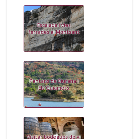
Escalada i vies
ferrades al Montsant
Pantans de Siurana i
Els Guiamets
Visitar bodegues de vi